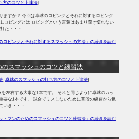
ち方のコツと上達法
]
りますか？ 今回は卓球のロビングとそれに対するロビング
1.ロビングとは ロビングという言葉はあまり聞き慣れない
、打た・・・
のロビングとそれに対するスマッシュの方法」の続きを読む
めのスマッシュのコツと練習法
法
,
卓球のスマッシュの打ち方のコツと上達法
]
点を左右する大事な1本です。 それと同じように卓球のカッ
重要な1本です。 試合でミスしないために普段の練習から気
ていき・・・
ットマンのためのスマッシュのコツと練習法」の続きを読む