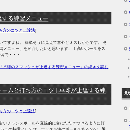
達する練習メニュー
ち方のコツと上達法
]
いですよね。 簡単そうに見えて意外とミスしがちです。 そ
習メニュー」を紹介したいと思います。 1.高いボールをス
練習で・・・
「卓球のスマッシュが上達する練習メニュー」の続きを読む
ームと打ち方のコツ | 卓球が上達する練
最
ち方のコツと上達法
]
甘いチャンスボールを直線的に台にたたきつけるように打
ッシュの特徴としては、ナックル性のボールであるので、通