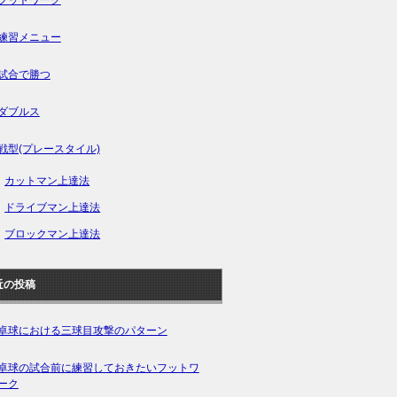
練習メニュー
試合で勝つ
ダブルス
戦型(プレースタイル)
カットマン上達法
ドライブマン上達法
ブロックマン上達法
近の投稿
卓球における三球目攻撃のパターン
卓球の試合前に練習しておきたいフットワ
ーク