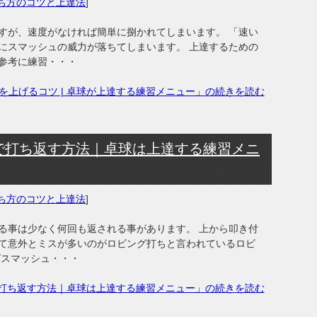
ち方のコツと上達法
]
すが、速度がなければ簡単に捌かれてしまいます。 「速い
にスマッシュの威力が落ちてしまいます。 上達するための
参考に練習・・・
を上げるコツ | 卓球が上達する練習メニュー」の続きを読む
で打ち返す方法｜卓球は上達する練習メニ
ち方のコツと上達法
]
る事は少なく何回も返される事があります。 上から叩き付
て意外とミスが多いのがロビング打ちと言われているロビ
グスマッシュ・・・
打ち返す方法｜卓球は上達する練習メニュー」の続きを読む