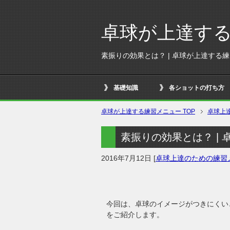
卓球が上達す
素振りの効果とは？ | 卓球が上達する
基礎知識
各ショットの打ち方
卓球が上達する練習メニュー
TOP
卓球上
素振りの効果とは？ |
2016年7月12日
[
卓球上達のための練習
今回は、卓球のイメージがつきにくい
をご紹介します。