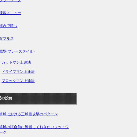
練習メニュー
試合で勝つ
ダブルス
戦型(プレースタイル)
カットマン上達法
ドライブマン上達法
ブロックマン上達法
近の投稿
卓球における三球目攻撃のパターン
卓球の試合前に練習しておきたいフットワ
ーク