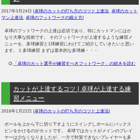
2017年3月24日
[
卓球のカットの打ち方のコツと上達法
,
卓球のカット
マン上達法
,
卓球のフットワークの鍛え方
]
卓球のフットワークの上達は必須であり、特にカットマンにはか
なり大事な技術です。 そのフットワークが上達するような練習メ
ニューを、多球練習と1球練習にわけてご紹介していきたいと思い
ます。 1.多球練習 まずは基本的な多球練・・・
「卓球のカット選手が練習すべきフットワーク」の続きを読む
カットが上達するコツ | 卓球が上達する練
習メニュー
2016年1月22日
[
卓球のカットの打ち方のコツと上達法
]
ボールを上から下に切り下すようにスイングしボールにバックス
ピンをかけるのがカットです。 卓球ではカットがメインのプレイ
ヤーは少なくなりましたが、一方で対策できないプレイヤーも多