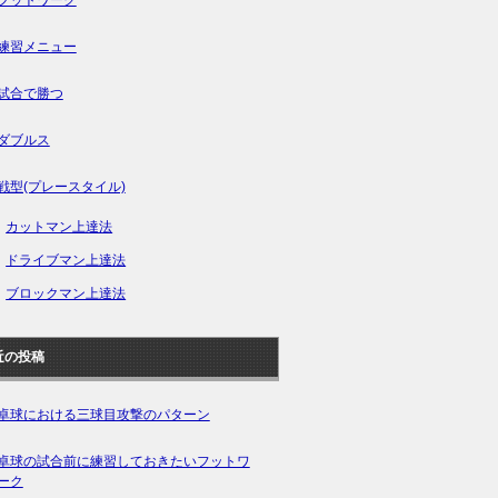
練習メニュー
試合で勝つ
ダブルス
戦型(プレースタイル)
カットマン上達法
ドライブマン上達法
ブロックマン上達法
近の投稿
卓球における三球目攻撃のパターン
卓球の試合前に練習しておきたいフットワ
ーク