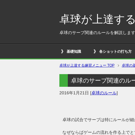
卓球が上達す
卓球のサーブ関連のルールを解説しま
基礎知識
各ショットの打ち方
卓球が上達する練習メニュー
TOP
卓球の
卓球のサーブ関連のル
2016年1月21日
[
卓球のルール
]
卓球の試合でサーブは特にルールが細
なぜならばゲームの流れを作る上でと